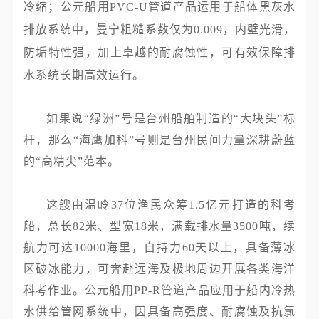
冷缩‌‌；公元船用PVC-U管道产品运用于船体黑灰水
排放系统中，曼宁粗糙系数仅为0.009，内壁光滑，
防垢特性强，加上卓越的耐腐蚀性，可有效保障排
水系统长期高效运行。
如果说“绿洲”号是台州船舶制造的“大块头”标
杆，那么“海鹰加科”号则是台州民间力量深耕蔚蓝
的“高精尖”范本。
这艘由温岭37位渔民众筹1.5亿元打造的科考
船，总长82米、型宽18米，满载排水量3500吨，续
航力可达10000海里，自持力60天以上，具备薄冰
区破冰能力，可奔赴远海及极地周边开展各类海洋
科考作业。公元船用PP-R管道产品应用于船内冷热
水供给管网系统中，因具备高强度、耐腐蚀及抗氯