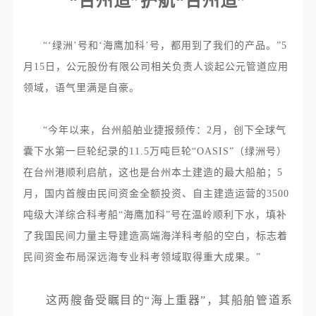
“台州造”护航“台州造”
“
‘绿洲’号和‘海鹰加科’号，都用到了我们的产品。”5
月15日，公元股份有限公司相关负责人谈起公元管道应用
领域，语气里满是自豪。
“
今年以来，台州船舶业捷报频传：2月，创下全球气
囊下水第一巨轮纪录的11.5万吨巨轮“OASIS”（绿洲号）
在台州港顺利启航，这也是台州本土建造的最大船舶；5
月，国内首艘由民间资金全额投资、自主建造运营的3500
吨级大洋综合科考船“海鹰加科”号在温岭顺利下水，填补
了我国民间力量主导建造高端海洋科考船的空白，标志着
民间资金布局深远海专业科考领域取得重大成果。
”
这两艘备受瞩目的“海上重器”，其船舶管道系